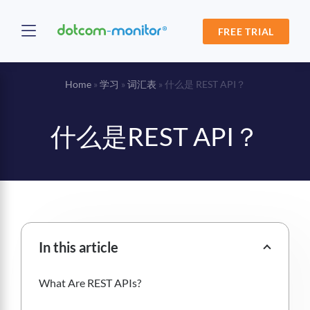
FREE TRIAL
Home
»
学习
»
词汇表
»
什么是 REST API？
什么是REST API？
In this article
What Are REST APIs?