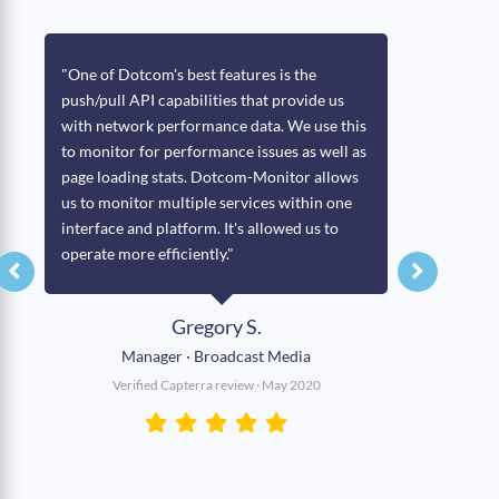
"One of Dotcom's best features is the
"I have be
push/pull API capabilities that provide us
level of d
with network performance data. We use this
reports ge
to monitor for performance issues as well as
Moreover,
page loading stats. Dotcom-Monitor allows
Monitor h
us to monitor multiple services within one
almost a da
interface and platform. It's allowed us to
questions 
operate more efficiently."
demonstra
providing 
Gregory S.
Manager · Broadcast Media
Software 
Verified Capterra review · May 2020
Verifi