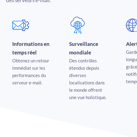
des serveurs e-mail.
Informations en
Surveillance
Aler
temps réel
mondiale
Gard
longu
Obtenez un retour
Des contrôles
grâce
immédiat sur les
étendus depuis
notif
performances du
diverses
temps
serveur e-mail.
localisations dans
le monde offrent
une vue holistique.