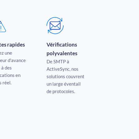
tes rapides
Vérifications
ez une
polyvalentes
eur d'avance
De SMTP à
 à des
ActiveSync, nos
ications en
solutions couvrent
 réel.
un large éventail
de protocoles.