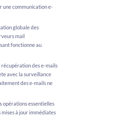
ir une communication e-
ation globale des
rveurs mail
ant fonctionne au
a récupération des e-mails
te avec la surveillance
aitement des e-mails ne
es opérations essentielles
s mises à jour immédiates