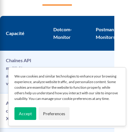
Dotcom-
Postman
Capacité
Monitor
Monitors
Chaînes API
multi-étapes
Complet
Partiel
avec passage de
We use cookies and similar technologies to enhance your browsing
experience, analyze website traffic, and personalize content. Some
variables
cookies are essential for the website to function properly, while
others help us understand how you interact with our site to improve
usability. You can manage your cookie preferences at any time.
Assertions de
charges JSON /
Accept
Preferences
XML / XPath