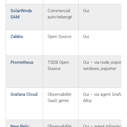
SolarWinds
Commercial
Oui
SAM
auto-hébergé
Zabbix
Open Source
Oui
Prometheus
TSDB Open
Oui – via node_exporter
Source
windows_exporter
Grafana Cloud
Observabilité
Oui – via agent Grafana
SaaS gérée
Alloy
New Relic
Observabilité
Oui – agent Infrastruct