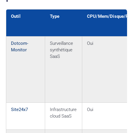
Outil
Type
CPU/Mem/Disque/Ré
Dotcom-
Surveillance
Oui
Monitor
synthétique
SaaS
Site24x7
Infrastructure
Oui
cloud SaaS