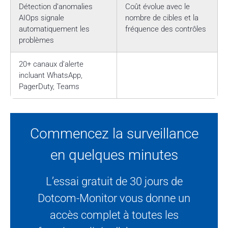
Détection d’anomalies
Coût évolue avec le
AIOps signale
nombre de cibles et la
automatiquement les
fréquence des contrôles
problèmes
20+ canaux d’alerte
incluant WhatsApp,
PagerDuty, Teams
Commencez la surveillance
en quelques minutes
L’essai gratuit de 30 jours de
Dotcom-Monitor vous donne un
accès complet à toutes les