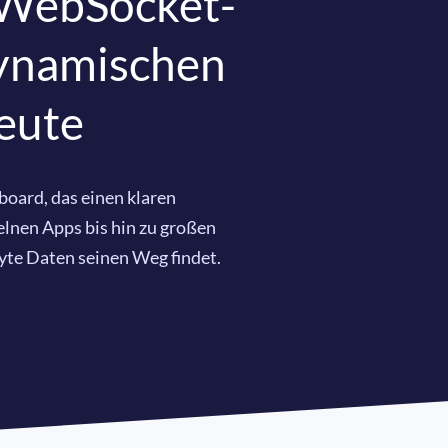
 WebSocket-
dynamischen
eute
oard, das einen klaren
elnen Apps bis hin zu großen
Byte Daten seinen Weg findet.