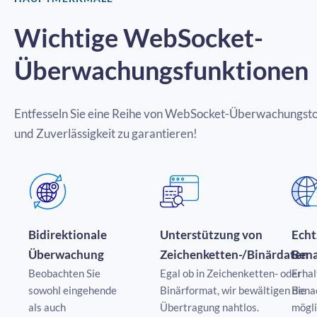
Wichtige WebSocket-
Überwachungsfunktionen
Entfesseln Sie eine Reihe von WebSocket-Überwachungstoo
und Zuverlässigkeit zu garantieren!
Bidirektionale
Unterstützung von
Echt
Überwachung
Zeichenketten-/Binärdaten
Bena
Beobachten Sie
Egal ob in Zeichenketten- oder
Erhal
sowohl eingehende
Binärformat, wir bewältigen die
Benac
als auch
Übertragung nahtlos.
mögl