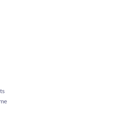
ts
eme