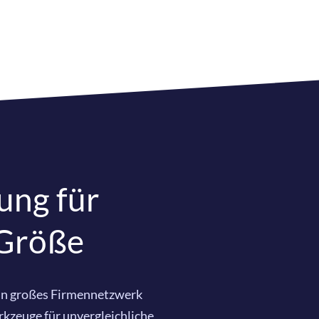
ng für
 Größe
ein großes Firmennetzwerk
zeuge für unvergleichliche