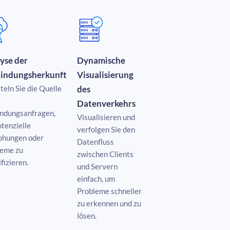
yse der
Dynamische
indungsherkunft
Visualisierung
teln Sie die Quelle
des
Datenverkehrs
indungsanfragen,
Visualisieren und
tenzielle
verfolgen Sie den
ohungen oder
Datenfluss
leme zu
zwischen Clients
ifizieren.
und Servern
einfach, um
Probleme schneller
zu erkennen und zu
lösen.