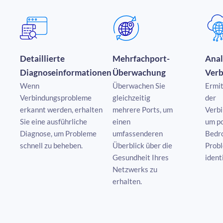
Detaillierte
Mehrfachport-
Anal
Diagnoseinformationen
Überwachung
Verb
Wenn
Überwachen Sie
Ermit
Verbindungsprobleme
gleichzeitig
der
erkannt werden, erhalten
mehrere Ports, um
Verb
Sie eine ausführliche
einen
um po
Diagnose, um Probleme
umfassenderen
Bedr
schnell zu beheben.
Überblick über die
Prob
Gesundheit Ihres
ident
Netzwerks zu
erhalten.