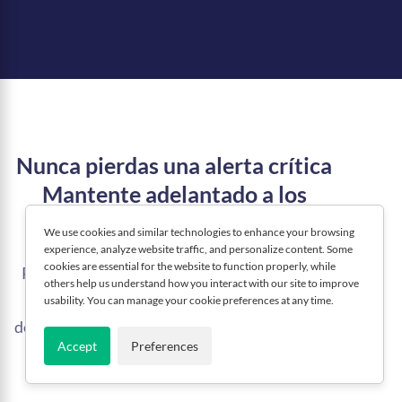
Nunca pierdas una alerta crítica
Mantente adelantado a los
problemas en tiempo real
We use cookies and similar technologies to enhance your browsing
experience, analyze website traffic, and personalize content. Some
cookies are essential for the website to function properly, while
Recibe notificaciones push instantáneas por
others help us understand how you interact with our site to improve
transacciones fallidas, errores de API y
usability. You can manage your cookie preferences at any time.
degradación del rendimiento, directamente en
Accept
Preferences
tu dispositivo móvil.