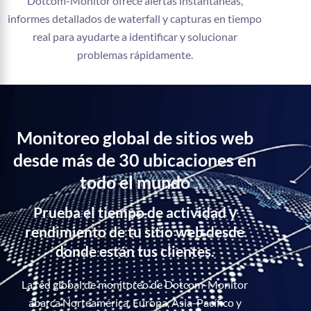
Dotcom-Monitor ofrece alertas instantáneas,
informes detallados de waterfall y capturas en tiempo
real para ayudarte a identificar y solucionar
problemas rápidamente.
Monitoreo global de sitios web
desde más de 30 ubicaciones en
todo el mundo
Prueba el tiempo de actividad y
rendimiento de tu sitio web desde
donde están tus clientes.
La red global de monitoreo de Dotcom-Monitor
abarca Norteamérica, Europa, Asia-Pacífico y