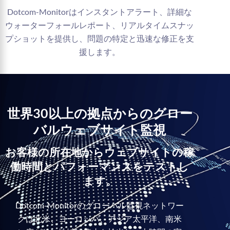
Dotcom-Monitorはインスタントアラート、詳細な
ウォーターフォールレポート、リアルタイムスナッ
プショットを提供し、問題の特定と迅速な修正を支
援します。
世界30以上の拠点からのグロー
バルウェブサイト監視
お客様の所在地からウェブサイトの稼
働時間とパフォーマンスをテストし
ます。
Dotcom-Monitorのグローバル監視ネットワー
クは北米、ヨーロッパ、アジア太平洋、南米