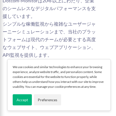
Dotcom-Monitorは20年以上にわたり、企業
のシームレスなデジタルパフォーマンスを支
援しています。
シンプルな稼働監視から複雑なユーザージャ
ーニーシミュレーションまで、当社のプラッ
トフォームは現代のチームが必要とする高度
なウェブサイト、ウェブアプリケーション、
API監視を提供します。
We use cookies and similar technologies to enhance your browsing
experience, analyze website traffic, and personalize content. Some
cookies are essential for the website to function properly, while
others help us understand how you interact with our site to improve
usability. You can manage your cookie preferences at any time.
Accept
Preferences