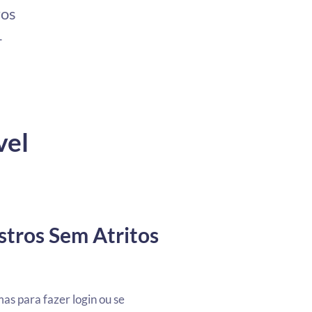
ros
–
vel
stros Sem Atritos
s para fazer login ou se