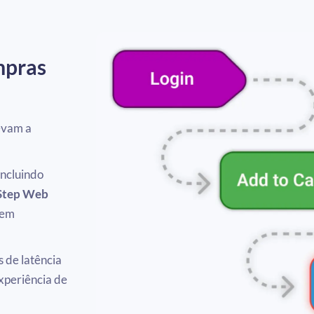
mpras
evam a
incluindo
Step Web
 em
s de latência
xperiência de