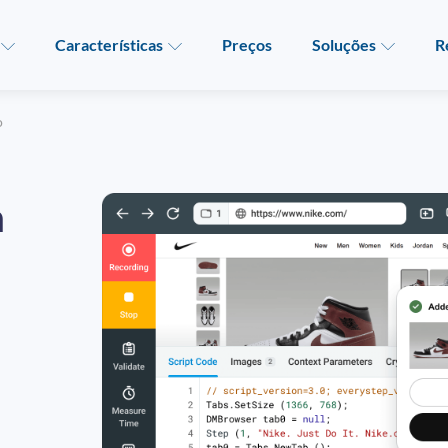
Características
Preços
Soluções
R
o
a
a