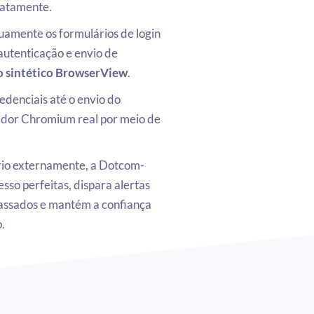
iatamente.
amente os formulários de login
autenticação e envio de
 sintético BrowserView
.
edenciais até o envio do
ador Chromium real por meio de
ário externamente, a Dotcom-
sso perfeitas, dispara alertas
apassados e mantém a confiança
.