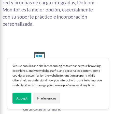
red y pruebas de carga integradas, Dotcom-
Monitor es la mejor opción, especialmente
con su soporte práctico e incorporación
personalizada.
We use cookies and similar technologies to enhance your browsing
experience, analyze website traffic, and personalize content. Some
Monitoreo de Servicios Web
cookies are essential for the website to function properly, while
others help us understand how you interact with our site to improve
$1.99/month per target
usability. You can manage your cookie preferences at any time.
(minimum of 10 targets required).
Monitor HTTP/S, web servers, web APIs
Accept
Preferences
(SOAP/REST), ICMP/Ping, SSL
certificates and more.