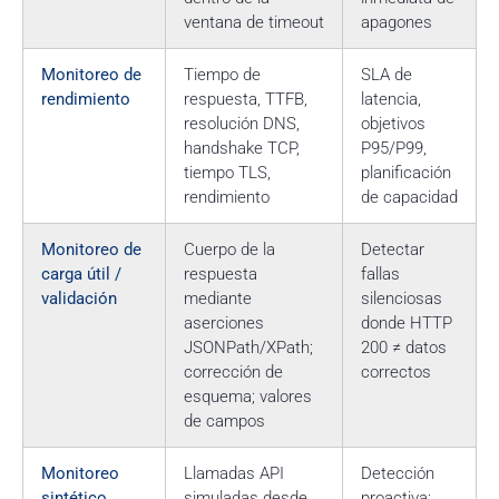
ventana de timeout
apagones
Monitoreo de
Tiempo de
SLA de
rendimiento
respuesta, TTFB,
latencia,
resolución DNS,
objetivos
handshake TCP,
P95/P99,
tiempo TLS,
planificación
rendimiento
de capacidad
Monitoreo de
Cuerpo de la
Detectar
carga útil /
respuesta
fallas
validación
mediante
silenciosas
aserciones
donde HTTP
JSONPath/XPath;
200 ≠ datos
corrección de
correctos
esquema; valores
de campos
Monitoreo
Llamadas API
Detección
sintético
simuladas desde
proactiva;