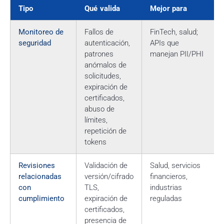
Tipo
Qué valida
Mejor para
Monitoreo de
Fallos de
FinTech, salud;
seguridad
autenticación,
APIs que
patrones
manejan PII/PHI
anómalos de
solicitudes,
expiración de
certificados,
abuso de
límites,
repetición de
tokens
Revisiones
Validación de
Salud, servicios
relacionadas
versión/cifrado
financieros,
con
TLS,
industrias
cumplimiento
expiración de
reguladas
certificados,
presencia de