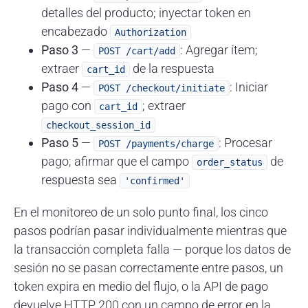
detalles del producto; inyectar token en
encabezado
Authorization
Paso 3
—
: Agregar ítem;
POST /cart/add
extraer
de la respuesta
cart_id
Paso 4
—
: Iniciar
POST /checkout/initiate
pago con
; extraer
cart_id
checkout_session_id
Paso 5
—
: Procesar
POST /payments/charge
pago; afirmar que el campo
de
order_status
respuesta sea
'confirmed'
En el monitoreo de un solo punto final, los cinco
pasos podrían pasar individualmente mientras que
la transacción completa falla — porque los datos de
sesión no se pasan correctamente entre pasos, un
token expira en medio del flujo, o la API de pago
devuelve HTTP 200 con un campo de error en la