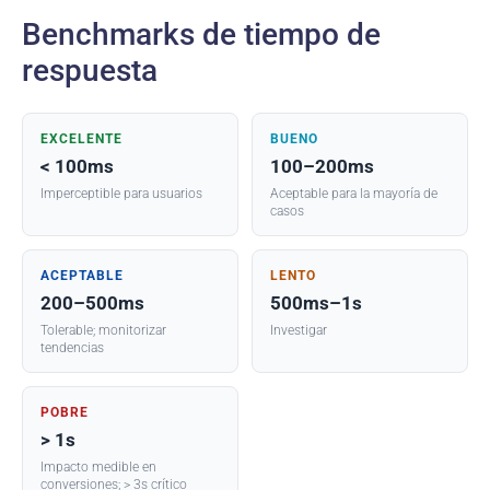
Benchmarks de tiempo de
respuesta
EXCELENTE
BUENO
< 100ms
100–200ms
Imperceptible para usuarios
Aceptable para la mayoría de
casos
ACEPTABLE
LENTO
200–500ms
500ms–1s
Tolerable; monitorizar
Investigar
tendencias
POBRE
> 1s
Impacto medible en
conversiones; > 3s crítico