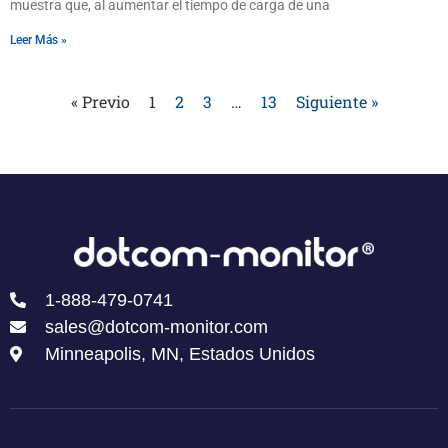
muestra que, al aumentar el tiempo de carga de una
Leer Más »
« Previo
1
2
3
…
13
Siguiente »
1-888-479-0741
sales@dotcom-monitor.com
Minneapolis, MN, Estados Unidos