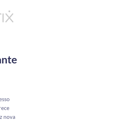
ante
esso
rece
uz nova