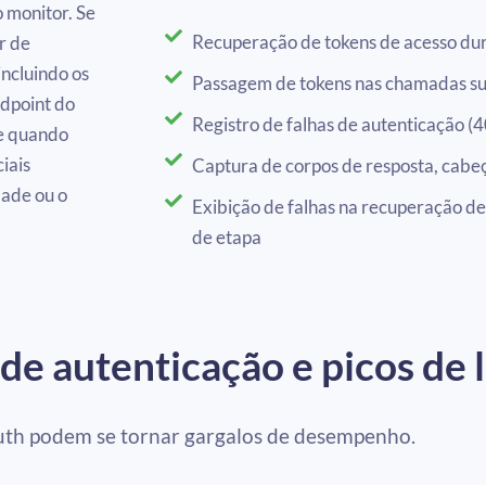
o monitor. Se
Recuperação de tokens de acesso du
r de
incluindo os
Passagem de tokens nas chamadas s
ndpoint do
Registro de falhas de autenticação (
te quando
iais
Captura de corpos de resposta, cabeç
dade ou o
Exibição de falhas na recuperação de
de etapa
de autenticação e picos de 
th podem se tornar gargalos de desempenho.