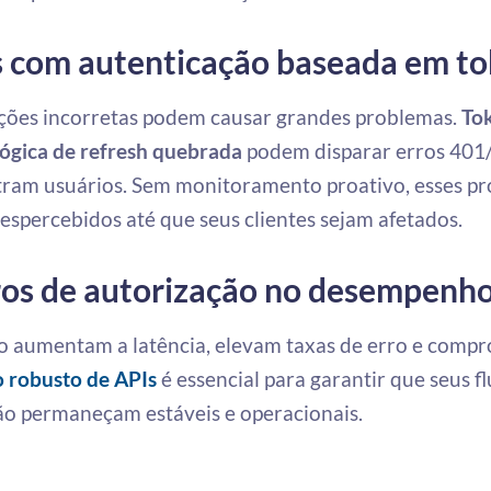
 com autenticação baseada em t
ões incorretas podem causar grandes problemas.
To
lógica de refresh quebrada
podem disparar erros 401
tram usuários. Sem monitoramento proativo, esses p
spercebidos até que seus clientes sejam afetados.
ros de autorização no desempenh
ão aumentam a latência, elevam taxas de erro e com
 robusto de APIs
é essencial para garantir que seus f
ão permaneçam estáveis e operacionais.