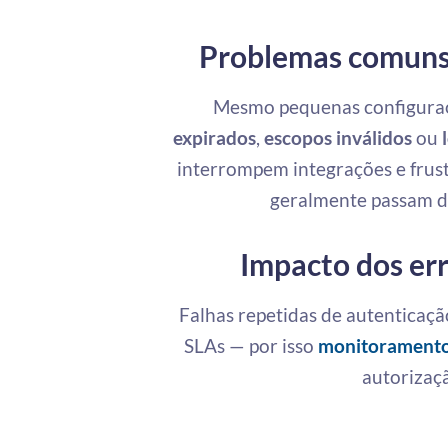
Problemas comuns
Mesmo pequenas configuraç
expirados
,
escopos inválidos
ou
interrompem integrações e frus
geralmente passam de
Impacto dos er
Falhas repetidas de autenticaç
SLAs — por isso
monitoramento
autorizaç