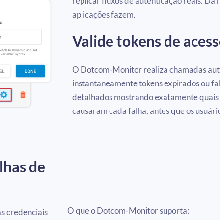
replicar fluxos de autenticação reais. D
aplicações fazem.
Valide tokens de acess
O Dotcom-Monitor realiza chamadas auten
instantaneamente tokens expirados ou fal
detalhados mostrando exatamente quais 
causaram cada falha, antes que os usuári
lhas de
O que o Dotcom-Monitor suporta:
s credenciais