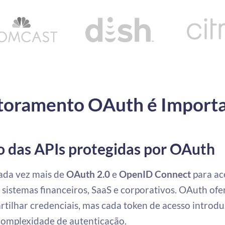
toramento OAuth é Import
o das APIs protegidas por OAuth
da vez mais de
OAuth 2.0
e
OpenID Connect
para ac
sistemas financeiros, SaaS e corporativos. OAuth ofe
tilhar credenciais, mas cada token de acesso introd
complexidade de autenticação.