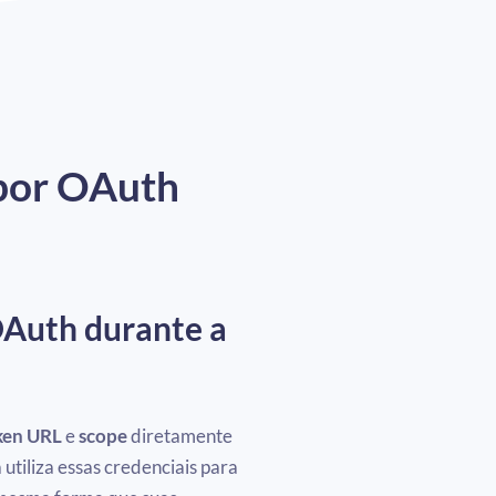
por OAuth
OAuth durante a
ken URL
e
scope
diretamente
tiliza essas credenciais para