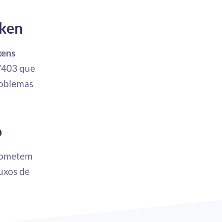
oken
kens
/403 que
roblemas
o
prometem
luxos de