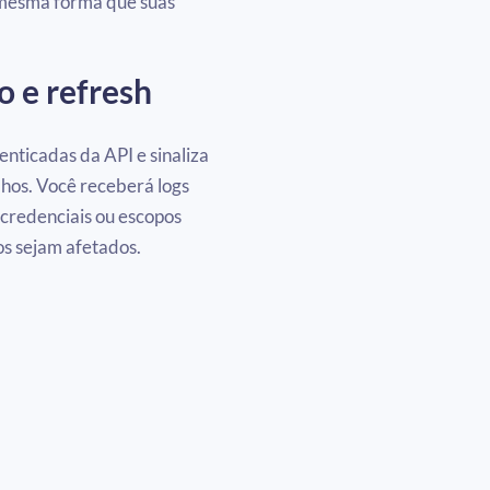
a mesma forma que suas
o e refresh
ticadas da API e sinaliza
hos. Você receberá logs
credenciais ou escopos
os sejam afetados.