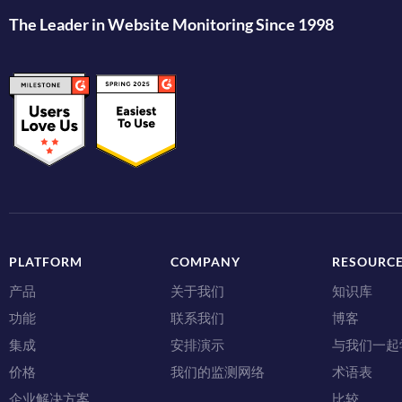
The Leader in Website Monitoring Since 1998
PLATFORM
COMPANY
RESOURC
产品
关于我们
知识库
功能
联系我们
博客
集成
安排演示
与我们一起
价格
我们的监测网络
术语表
企业解决方案
比较