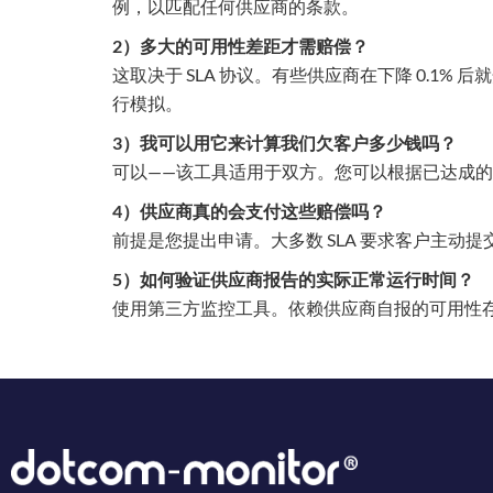
例，以匹配任何供应商的条款。
2）多大的可用性差距才需赔偿？
这取决于 SLA 协议。有些供应商在下降 0.
行模拟。
3）我可以用它来计算我们欠客户多少钱吗？
可以——该工具适用于双方。您可以根据已达成的
4）供应商真的会支付这些赔偿吗？
前提是您提出申请。大多数 SLA 要求客户主动
5）如何验证供应商报告的实际正常运行时间？
使用第三方监控工具。依赖供应商自报的可用性存在利