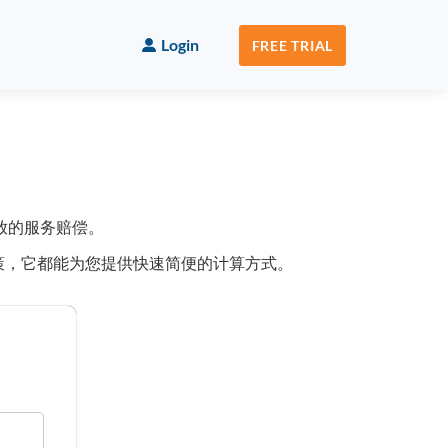
Login
FREE TRIAL
发放的服务赔偿。
政策，它都能为您提供快速简便的计算方式。