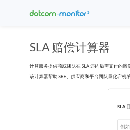
SLA 赔偿计算器
计算服务提供商或团队在 SLA 违约后需支付的
该计算器帮助 SRE、供应商和平台团队量化宕机
SLA 