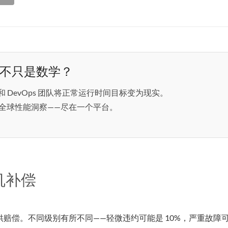
不只是数学？
 SRE 和 DevOps 团队将正常运行时间目标变为现实。
与全球性能洞察——尽在一个平台。
机补偿
提供赔偿。不同级别有所不同——轻微违约可能是 10%，严重故障