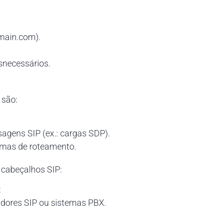
main.com).
snecessários.
 são:
gens SIP (ex.: cargas SDP).
emas de roteamento.
 cabeçalhos SIP:
.
idores SIP ou sistemas PBX.