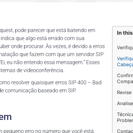
equest, pode parecer que está batendo em
In this
indica que algo está errado com sua
ouber onde procurar. Às vezes, é devido a erros
Verifi
rmatação que fazem com que um servidor SIP
Verifi
: “Ei, eu não entendo essa mensagem.” Esses
Cabeça
stemas de videoconferência.
Confir
Compat
omo resolver quaisquer erros SIP 400 – Bad
 de comunicação baseado em SIP.
Revise
Analis
gem
Técnic
Proble
um pequeno erro no número que você está
Contac