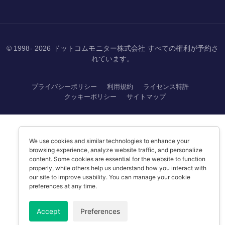
© 1998- 2026 ドットコムモニター株式会社 すべての権利が予約さ
れています。
プライバシーポリシー
利用規約
ライセンス特許
クッキーポリシー
サイトマップ
We use cookies and similar technologies to enhance your
browsing experience, analyze website traffic, and personalize
content. Some cookies are essential for the website to function
properly, while others help us understand how you interact with
our site to improve usability. You can manage your cookie
preferences at any time.
Accept
Preferences