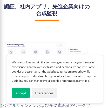
認証、社内アプリ、先進企業向けの
合成監視
We use cookies and similar technologies to enhance your browsing
experience, analyze website traffic, and personalize content. Some
cookies are essential for the website to function properly, while
others help us understand how you interact with our site to improve
usability. You can manage your cookie preferences at any time.
Accept
Preferences
SSOおよびMFA認証フローを監視
シングルサインオンおよび多要素認証のワークフ