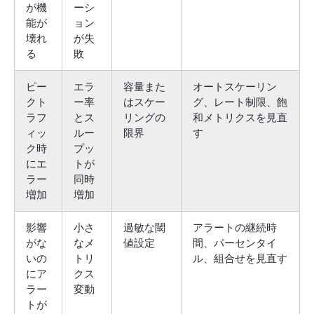
が機
ーシ
能が
ョン
壊れ
が失
る
敗
ピー
エラ
容量また
オートスケーリン
クト
ー率
はスケー
グ、レート制限、飽
ラフ
とス
リングの
和メトリクスを見直
ィッ
ルー
限界
す
ク時
プッ
にエ
トが
ラー
同時
増加
増加
影響
小さ
過敏な閾
アラートの継続時
がな
なメ
値設定
間、パーセンタイ
いの
トリ
ル、組合せを見直す
にア
クス
ラー
変動
トが