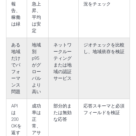
報
急上
況をチェック
告、
昇、
稼働
平均
は緑
は安
定
ある
地域
ネットワ
ジオチェックを比較
地域
別
ークルー
し、地域依存を検証
だけ
p95
ティング
でパ
がグ
または地
フォ
ロー
域の認証
ーマ
バル
サービス
ンス
より
問題
高い
API
成功
部分的ま
応答スキーマと必須
は
率は
たは無効
フィールドを検証
200
正
な応答
OKを
常、
返す
アサ