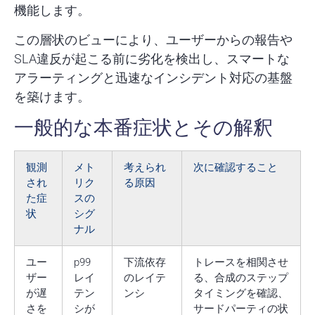
機能します。
この層状のビューにより、ユーザーからの報告や
SLA違反が起こる前に劣化を検出し、スマートな
アラーティングと迅速なインシデント対応の基盤
を築けます。
一般的な本番症状とその解釈
観測
メト
考えられ
次に確認すること
され
リク
る原因
た症
スの
状
シグ
ナル
ユー
p99
下流依存
トレースを相関させ
ザー
レイ
のレイテ
る、合成のステップ
が遅
テン
ンシ
タイミングを確認、
さを
シが
サードパーティの状