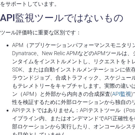
をサポートしています。
API監視ツールではないもの
ツール評価時に重要な区別です：
APM（アプリケーションパフォーマンスモニタリング
Dynatrace、New Relic APMなどのAP
ンタイムをインストルメントし、リクエストをト
SDK、または自動インストルメンテーションに依
ラウンドジョブ、合成トラフィック、スケジュー
もテレメトリーをキャプチャします。実際の違い
ン（APM）と外部から内向きの合成探査(
API監視
性を検証するために外部ロケーションから独自の
APIテストではありません：APIテストツール（Postm
イプライン内、またはオンデマンドでAPI正確性
部ロケーションから実行したり、オンコールシステ
を目的としていません。