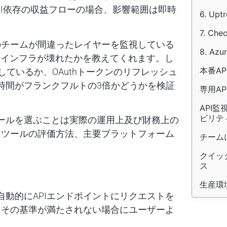
API依存の収益フローの場合、影響範囲は即時
6. Upt
7. Chec
のチームが間違ったレイヤーを監視している
8. Azur
はインフラが壊れたかを教えてくれます。し
本番A
返しているか、OAuthトークンのリフレッシュ
答時間がフランクフルトの3倍かどうかを検証
専用A
API監
ビリテ
ールを選ぶことは実際の運用上及び財務上の
、ツールの評価方法、主要プラットフォーム
チーム
クイッ
ス
生産環
自動的にAPIエンドポイントにリクエストを
、その基準が満たされない場合にユーザーよ