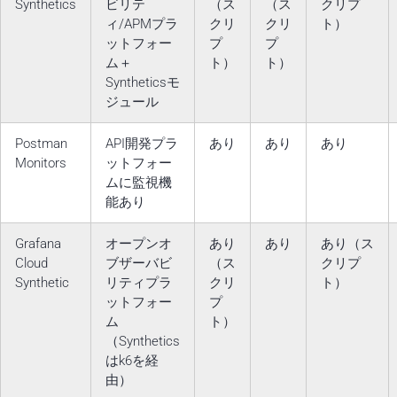
Synthetics
ビリテ
（ス
（ス
クリプ
ィ/APMプラ
クリ
クリ
ト）
ットフォー
プ
プ
ム＋
ト）
ト）
Syntheticsモ
ジュール
Postman
API開発プラ
あり
あり
あり
Monitors
ットフォー
ムに監視機
能あり
Grafana
オープンオ
あり
あり
あり（ス
Cloud
ブザーバビ
（ス
クリプ
Synthetic
リティプラ
クリ
ト）
ットフォー
プ
ム
ト）
（Synthetics
はk6を経
由）