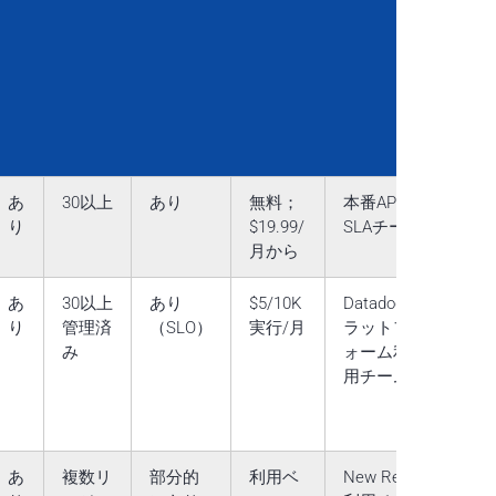
あ
30以上
あり
無料；
本番API＆
り
$19.99/
SLAチーム
月から
あ
30以上
あり
$5/10K
Datadogプ
り
管理済
（SLO）
実行/月
ラットフ
み
ォーム利
用チーム
あ
複数リ
部分的
利用ベ
New Relic