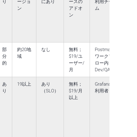
り
ージョ
にあり
ースの
利用チー
ン
アドオ
ム
ン
部
約20地
なし
無料；
Postman
分
域
$19/ユ
ワークフ
的
ーザー/
ロー内
月
Dev/QA
あ
19以上
あり
無料；
Grafana/k6
り
（SLO）
$19/月
利用者
以上