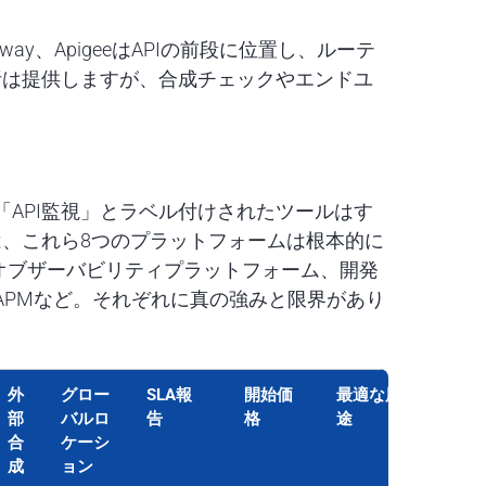
eway、ApigeeはAPIの前段に位置し、ルーテ
析は提供しますが、合成チェックやエンドユ
「API監視」とラベル付けされたツールはす
、これら8つのプラットフォームは根本的に
—オブザーバビリティプラットフォーム、開発
ブAPMなど。それぞれに真の強みと限界があり
外
グロー
SLA報
開始価
最適な用
部
バルロ
告
格
途
合
ケーシ
成
ョン