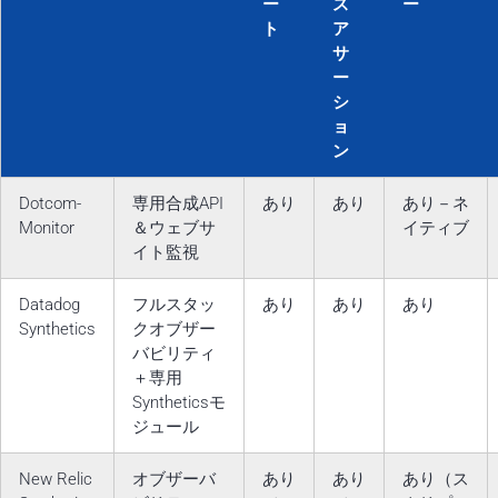
ー
ス
ー
ト
ア
サ
ー
シ
ョ
ン
Dotcom-
専用合成API
あり
あり
あり－ネ
Monitor
＆ウェブサ
イティブ
イト監視
Datadog
フルスタッ
あり
あり
あり
Synthetics
クオブザー
バビリティ
＋専用
Syntheticsモ
ジュール
New Relic
オブザーバ
あり
あり
あり（ス