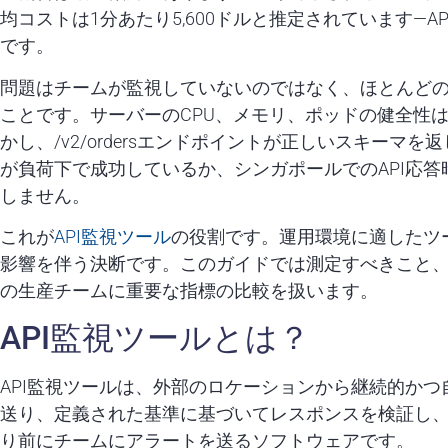
均コストは1分あたり5,600ドルと推定されています—
です。
問題はチームが監視していないのではなく、ほとんど
ことです。サーバーのCPU、メモリ、ポッドの健全性
かし、/v2/ordersエンドポイントが正しいスキーマを
が負荷下で成功しているか、シンガポールでのAPI応
しません。
これが
API監視ツール
の役割です。運用環境に適したツ
影響を伴う決断です。このガイドでは測定すべきこと
の生産チームに重要な指標の比較を扱います。
API監視ツールとは？
API監視ツールは、外部のロケーションから継続的かつ
送り、定義された基準に基づいてレスポンスを検証し
り前にチームにアラートを送るソフトウェアです。