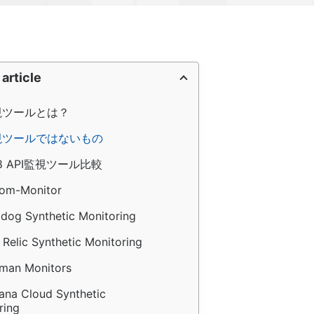
 article
監視ツールとは？
監視ツールではないもの
 API監視ツール比較
com-Monitor
adog Synthetic Monitoring
 Relic Synthetic Monitoring
tman Monitors
fana Cloud Synthetic 
ring