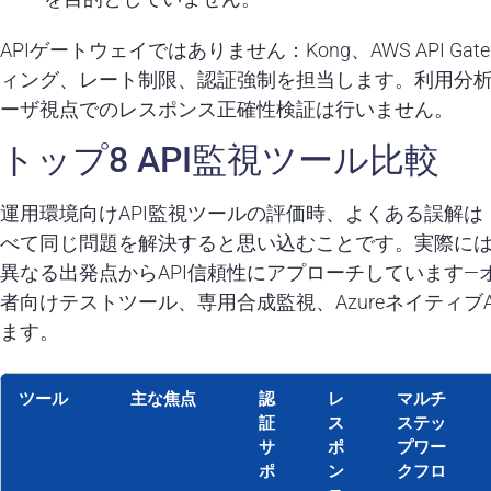
APIゲートウェイではありません：Kong、AWS API Gat
ィング、レート制限、認証強制を担当します。利用分
ーザ視点でのレスポンス正確性検証は行いません。
トップ8 API監視ツール比較
運用環境向けAPI監視ツールの評価時、よくある誤解は
べて同じ問題を解決すると思い込むことです。実際には
異なる出発点からAPI信頼性にアプローチしています
者向けテストツール、専用合成監視、Azureネイティ
ます。
ツール
主な焦点
認
レ
マルチ
証
ス
ステッ
サ
ポ
プワー
ポ
ン
クフロ