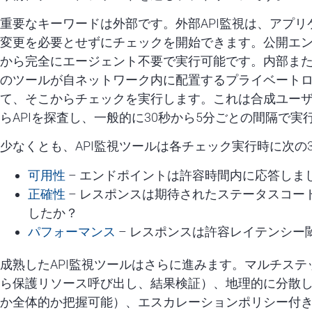
重要なキーワードは外部です。外部API監視は、アプ
変更を必要とせずにチェックを開始できます。公開エ
から完全にエージェント不要で実行可能です。内部また
のツールが自ネットワーク内に配置するプライベート
て、そこからチェックを実行します。これは合成ユー
らAPIを探査し、一般的に30秒から5分ごとの間隔で実
少なくとも、API監視ツールは各チェック実行時に次の
可用性
– エンドポイントは許容時間内に応答しま
正確性
– レスポンスは期待されたステータスコー
したか？
パフォーマンス
– レスポンスは許容レイテンシー
成熟したAPI監視ツールはさらに進みます。マルチス
ら保護リソース呼び出し、結果検証）、地理的に分散
か全体的か把握可能）、エスカレーションポリシー付きア