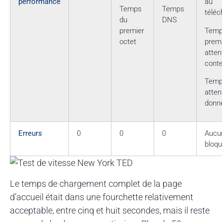
performance
au
Temps
Temps
télé
du
DNS
premier
Temp
octet
premi
atten
cont
Temp
atten
donn
Erreurs
0
0
0
Aucu
bloqu
Le temps de chargement complet de la page
d’accueil était dans une fourchette relativement
acceptable, entre cinq et huit secondes, mais il reste