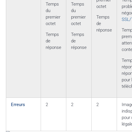
premier
Temp
Temps
Temps
octet
prob
du
du
négoc
premier
premier
Temps
SSL/
octet
octet
de
réponse
Temp
Temps
Temps
premi
de
de
atten
réponse
réponse
cont
Temp
répon
répon
pour 
télé
Erreurs
2
2
2
Image
indis
pour 
légal