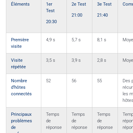
Éléments
1er
2e Test
3e Test
Comm
Test
21:00
21:40
20:30
Première
4,9 s
5,7 s
8,1 s
Moye
visite
Visite
3,5 s
3,9 s
2,8 s
Moye
répétée
Nombre
52
56
55
Des 
d’hôtes
récur
connectés
les 
hôtes
Principaux
Temps
Temps
Temps
Temp
problèmes
de
de
de
répon
de
réponse
réponse
réponse
répon