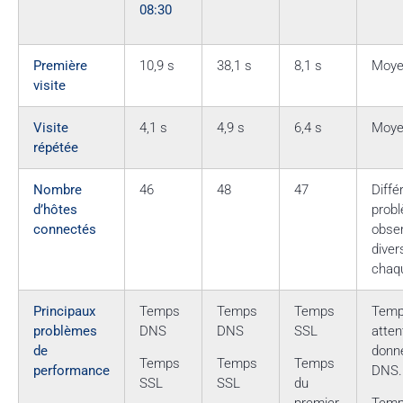
08:30
Première
10,9 s
38,1 s
8,1 s
Moye
visite
Visite
4,1 s
4,9 s
6,4 s
Moye
répétée
Nombre
46
48
47
Diffé
d’hôtes
prob
connectés
obse
diver
chaqu
Principaux
Temps
Temps
Temps
Temp
problèmes
DNS
DNS
SSL
atten
de
donn
Temps
Temps
Temps
performance
DNS.
SSL
SSL
du