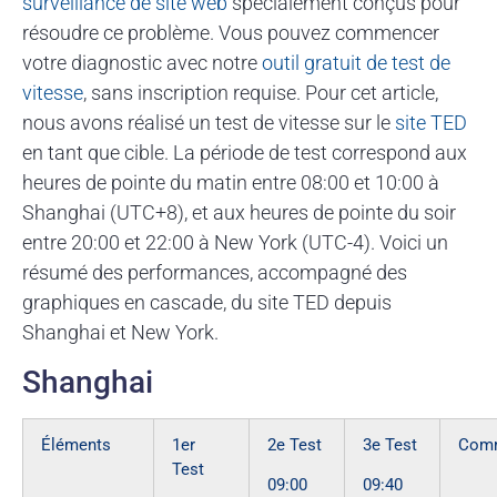
surveillance de site web
spécialement conçus pour
résoudre ce problème. Vous pouvez commencer
votre diagnostic avec notre
outil gratuit de test de
vitesse
, sans inscription requise. Pour cet article,
nous avons réalisé un test de vitesse sur le
site TED
en tant que cible. La période de test correspond aux
heures de pointe du matin entre 08:00 et 10:00 à
Shanghai (UTC+8), et aux heures de pointe du soir
entre 20:00 et 22:00 à New York (UTC-4). Voici un
résumé des performances, accompagné des
graphiques en cascade, du site TED depuis
Shanghai et New York.
Shanghai
Éléments
1er
2e Test
3e Test
Comm
Test
09:00
09:40