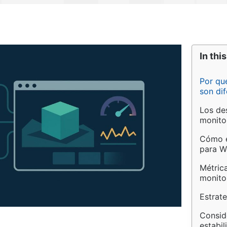
In this
Por qu
son dif
Los des
monito
Cómo e
para 
Métrica
monit
Estrate
Consid
estabi