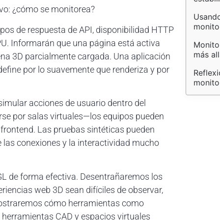
ivo: ¿cómo se monitorea?
Usando
monito
mpos de respuesta de API, disponibilidad HTTP
PU. Informarán que una página está activa
Monito
más al
ena 3D parcialmente cargada. Una aplicación
efine por lo suavemente que renderiza y por
Reflexi
monito
 simular acciones de usuario dentro del
se por salas virtuales—los equipos pueden
 frontend. Las pruebas sintéticas pueden
de las conexiones y la interactividad mucho
GL de forma efectiva. Desentrañaremos los
iencias web 3D sean difíciles de observar,
mostraremos cómo herramientas como
, herramientas CAD y espacios virtuales