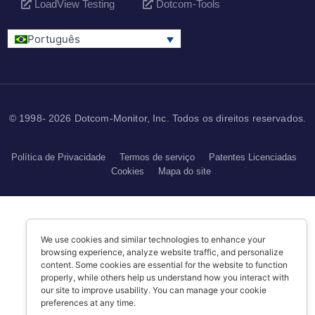
LoadView Testing
Dotcom-Tools
Português
© 1998- 2026 Dotcom-Monitor, Inc. Todos os direitos reservados.
Política de Privacidade
Termos de serviço
Patentes Licenciadas
Cookies
Mapa do site
We use cookies and similar technologies to enhance your
browsing experience, analyze website traffic, and personalize
content. Some cookies are essential for the website to function
properly, while others help us understand how you interact with
our site to improve usability. You can manage your cookie
preferences at any time.