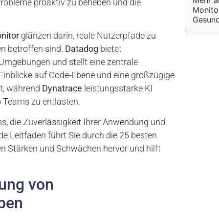
Mehr a
m Probleme proaktiv zu beheben und die
Monito
Gesundh
nitor
glänzen darin, reale Nutzerpfade zu
n betroffen sind.
Datadog
bietet
e Umgebungen und stellt eine zentrale
e Einblicke auf Code-Ebene und eine großzügige
bt, während
Dynatrace
leistungsstarke KI
 Teams zu entlasten.
ams, die Zuverlässigkeit Ihrer Anwendung und
de Leitfaden führt Sie durch die 25 besten
 Stärken und Schwächen hervor und hilft
hung von
ben