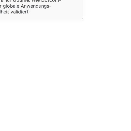
ls nur Uptime: Wie Dotcom-
r globale Anwendungs-
eit validiert