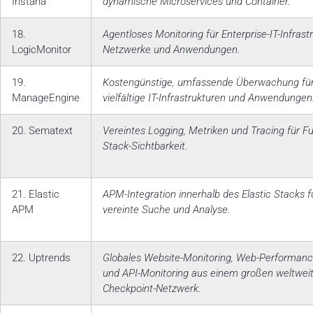
Instana
dynamische Microservices und Container.
18.
Agentloses Monitoring für Enterprise-IT-Infrastr
LogicMonitor
Netzwerke und Anwendungen.
19.
Kostengünstige, umfassende Überwachung fü
ManageEngine
vielfältige IT-Infrastrukturen und Anwendungen
20. Sematext
Vereintes Logging, Metriken und Tracing für Ful
Stack-Sichtbarkeit.
21. Elastic
APM-Integration innerhalb des Elastic Stacks f
APM
vereinte Suche und Analyse.
22. Uptrends
Globales Website-Monitoring, Web-Performan
und API-Monitoring aus einem großen weltwei
Checkpoint-Netzwerk.