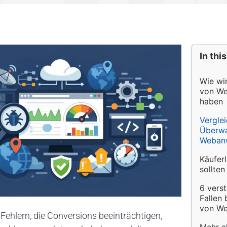
In this
Wie wi
von We
haben
Verglei
Überwa
Weban
Käuferl
sollten
6 verst
Fallen
von W
ehlern, die Conversions beeinträchtigen,