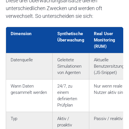
Diese drei Überwachungsansätze dienen
unterschiedlichen Zwecken und werden oft
verwechselt. So unterscheiden sie sich:
Dimension
Synthetische
Real User
Überwachung
Monitoring
(RUM)
Datenquelle
Geleitete
Aktuelle
Simulationen
Benutzersitzungen
von Agenten
(JS-Snippet)
Wann Daten
24/7, zu
Nur wenn reale
gesammelt werden
einem
Nutzer aktiv sind
definierten
Prüfplan
Typ
Aktiv /
Passiv / reaktiv
proaktiv