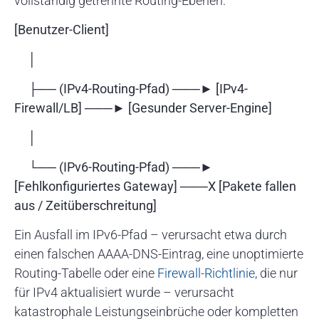
vollständig getrennte Routing-Ebenen.
[Benutzer-Client]
│
├── (IPv4-Routing-Pfad) ───► [IPv4-
Firewall/LB] ───► [Gesunder Server-Engine]
│
└── (IPv6-Routing-Pfad) ───►
[Fehlkonfiguriertes Gateway] ───X [Pakete fallen
aus / Zeitüberschreitung]
Ein Ausfall im IPv6-Pfad – verursacht etwa durch
einen falschen AAAA-DNS-Eintrag, eine unoptimierte
Routing-Tabelle oder eine
Firewall-Richtlinie
, die nur
für IPv4 aktualisiert wurde – verursacht
katastrophale Leistungseinbrüche oder kompletten