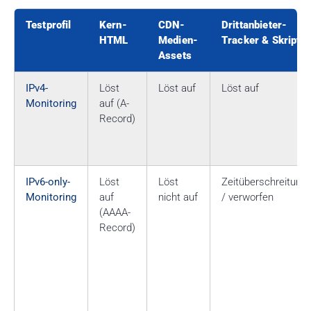
Testprofil
Kern-
CDN-
Drittanbieter-
HTML
Medien-
Tracker & Skripte
Assets
IPv4-
Löst
Löst auf
Löst auf
Monitoring
auf (A-
Record)
IPv6-only-
Löst
Löst
Zeitüberschreitung
Monitoring
auf
nicht auf
/ verworfen
(AAAA-
Record)