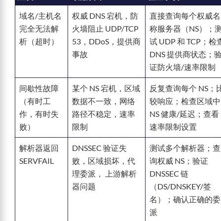
域名/主机名
权威 DNS 宕机，防
直接查询每个权威名
完全无法解
火墙阻止 UDP/TCP
称服务器（NS）；
析（超时）
53，DDoS，提供商
试 UDP 和 TCP；检
事故
DNS 提供商状态；
证防火墙/速率限制
间歇性故障
某个 NS 宕机，区域
反复查询每个 NS；
（有时工
数据不一致，网络
较响应；检查区域中
作，有时失
路径不稳定，速率
NS 健康/延迟；查看
败）
限制
速率限制设置
解析器返回
DNSSEC 验证失
测试多个解析器；查
SERVFAIL
败，区域损坏，代
询权威 NS；验证
理委派， 上游解析
DNSSEC 链
器问题
（DS/DNSKEY/签
名）；确认正确的委
派