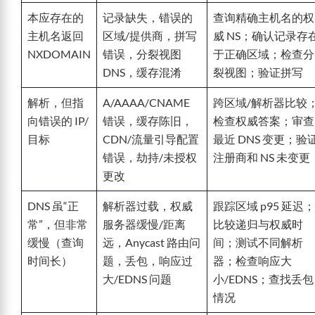
本应存在的
记录缺失，错误的
查询精确主机名的权
主机名返回
区域/提供商，拼写
威 NS；确认记录存
NXDOMAIN
错误，分裂视图
于正确区域；检查分
DNS，缓存混淆
裂视图；验证拼写
解析，但指
A/AAAA/CNAME
跨区域/解析器比较
向错误的 IP/
错误，缓存陈旧，
检查权威答案；审查
目标
CDN/流量引导配置
最近 DNS 变更；验
错误，劫持/未授权
注册商和 NS 未变更
更改
DNS 虽“正
解析器过载，权威
跟踪区域 p95 延迟；
常”，但非常
服务器缓慢/距离
比较递归与权威时
缓慢（查询
远，Anycast 路由问
间；测试不同解析
时间长）
题，丢包，响应过
器；检查响应大
大/EDNS 问题
小/EDNS；查找丢包
情况