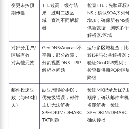
变更未按预
TTL 过高，缓存结
检查TTL；先验证权
期传播
果，过时二级区
NS；确认SOA序列
域，查询不同解析
增加；确保所有NS
器
供新数据；测试多个
解析器/区域
对部分用户/
GeoDNS/Anycast不
运行多区域检查；比
区域有效，
平衡，部分故障，
较ISP与公共解析器
对其他无效
分割视图DNS，ISP
验证GeoDNS规则；
解析器问题
检查提供商POP/区
降级
邮件投递失
缺失/错误的MX，
验证MX记录及优先
败（与MX相
优先级错误，邮件
顺序；确认邮件主机
关）
主机无法解析，
名能解析；验证
SPF/DKIM/DMARC
SPF/DKIM/DMAR
TXT问题
确认传播