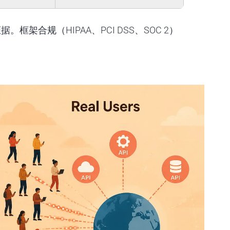
合规（HIPAA、PCI DSS、SOC 2）