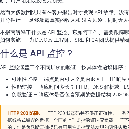
断、用户锁定以及收入损失。
然而大多数团队只有在客户报告时才发现 API 故障。
几分钟计——足够暴露真实的收入和 SLA 风险，同时无
本指南解释了什么是 API 监控、它如何工作、需要跟踪哪些
如何实施——为 DevOps 工程师、SRE 和 QA 团队
什么是 API 监控？
API 监控涵盖三个不同层次的验证，按具体性递增排序：
可用性监控
— 端点是否可达？是否返回 HTTP 响
性能监控
— 响应时间多长？TTFB、DNS 解析或 T
负载验证
— 响应体是否包含预期的数据结构？JSONPa
HTTP 200 陷阱。
HTTP 200 状态码并不保证正确性。上
据或格式错误的数据。全面的 API 监控验证响应负载——
的，也是负载断言捕捉只有可用性监控无法发现的隐性失败