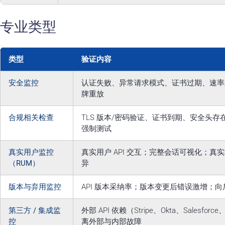
专业类型
类型
验证内容
安全监控
认证失败、异常请求模式、证书过期、速率
牌重放
合规相关检查
TLS 版本/密码验证、证书到期、安全头存
强制测试
真实用户监控
真实用户 API 交互；完整会话可视化；真
（RUM）
异
版本与弃用监控
API 版本采纳率；版本变更后错误激增；
第三方 / 集成监
外部 API 依赖（Stripe、Okta、Salesforce
控
离外部与内部故障