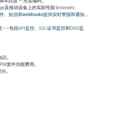
本回放 — 无需编码。
e及移动设备上的实际性能 browsers.
y、电子邮件、短信和webhooks提供实时警报和通知
，
度——包括
API监控
、
SSL证书监控
和
DNS监
知识。
PM套件功能费用。
部分。
。