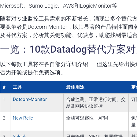
Microsoft、Sumo Logic、AWS和LogicMonitor等。
随着对专业监控工具需求的不断增长，涌现出多个替代
要竞争者是Dotcom-Monitor，以其显著的产品特性而闻
及替代方案，分析其关键功能、优缺点，助您找到最适
一览：10款Datadog替代方案
以下每款工具将在各自部分详细介绍——但这里先给出快
否为开源或提供免费选项。
#
工具
最佳用途
定
1
Dotcom-Monitor
合成监测、正常运行时间、交
订
易及网络协议监控
2
New Relic
全栈可观察性 + APM
免
量
3
Splunk
日志管理，SIEM，机器数据
基