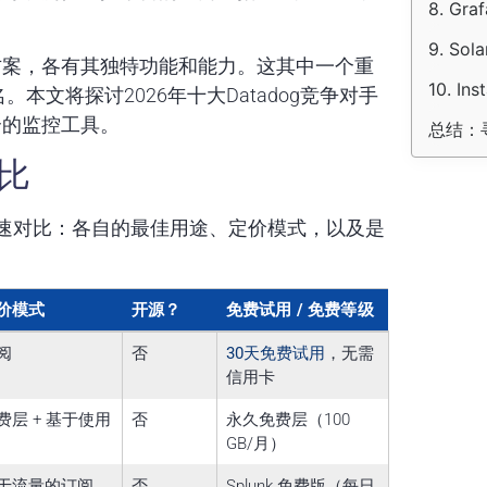
8. Gra
9. Sol
方案，各有其独特功能和能力。这其中一个重
10. Ins
名。本文将探讨2026年十大Datadog竞争对手
合的监控工具。
总结：寻
对比
速对比：各自的最佳用途、定价模式，以及是
价模式
开源？
免费试用 / 免费等级
阅
否
30天免费试用
，无需
信用卡
费层 + 基于使用
否
永久免费层（100
GB/月）
于流量的订阅
否
Splunk 免费版（每日