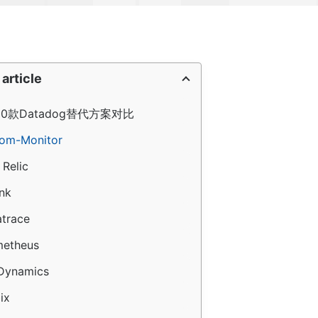
 article
0款Datadog替代方案对比
com-Monitor
 Relic
unk
atrace
metheus
Dynamics
ix