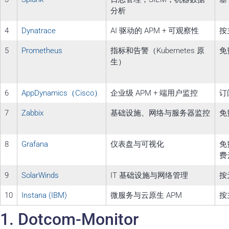
分析
4
Dynatrace
AI 驱动的 APM + 可观察性
按
5
Prometheus
指标和告警（Kubernetes 原
免
生）
6
AppDynamics（Cisco）
企业级 APM + 端用户监控
订
7
Zabbix
基础设施、网络与服务器监控
免
8
Grafana
仪表盘与可视化
免
费
9
SolarWinds
IT 基础设施与网络管理
按
10
Instana (IBM)
微服务与云原生 APM
按
1. Dotcom-Monitor