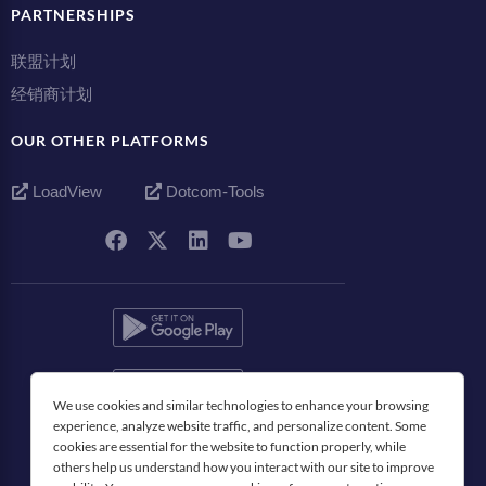
PARTNERSHIPS
联盟计划
经销商计划
OUR OTHER PLATFORMS
LoadView
Dotcom-Tools
We use cookies and similar technologies to enhance your browsing
experience, analyze website traffic, and personalize content. Some
简体中文
cookies are essential for the website to function properly, while
others help us understand how you interact with our site to improve