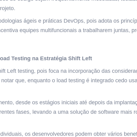
rojeto.
todologias ágeis e práticas DevOps, pois adota os princ
Incentiva equipes multifuncionais a trabalharem juntas, 
ad Testing na Estratégia Shift Left
Shift Left testing, pois foca na incorporação das consi
notar que, enquanto o load testing é integrado cedo usan
mento, desde os estágios iniciais até depois da implant
rentes fases, levando a uma solução de software mais ro
ndividuais, os desenvolvedores podem obter vários bene