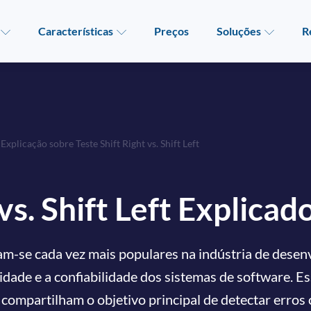
Características
Preços
Soluções
R
»
Explicação sobre Teste Shift Right vs. Shift Left
vs. Shift Left Explicad
aram-se cada vez mais populares na indústria de dese
dade e a confiabilidade dos sistemas de software. E
ompartilham o objetivo principal de detectar erros 