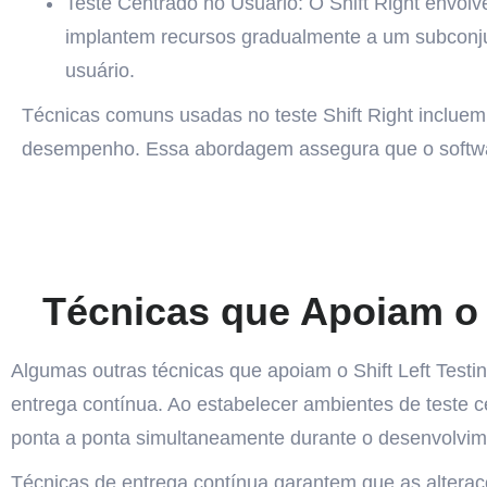
Teste Centrado no Usuário: O Shift Right envolv
implantem recursos gradualmente a um subconju
usuário.
Técnicas comuns usadas no teste Shift Right inclue
desempenho. Essa abordagem assegura que o software
Técnicas que Apoiam o Sh
Algumas outras técnicas que apoiam o Shift Left Testi
entrega contínua. Ao estabelecer ambientes de teste c
ponta a ponta simultaneamente durante o desenvolvim
Técnicas de entrega contínua garantem que as altera