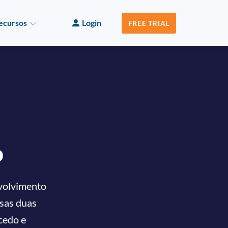
ecursos
Login
FREE TRIAL
o
nvolvimento
ssas duas
cedo e