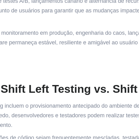
e testes A/B, lançamentos canário e alternância de recu
nto de usuários para garantir que as mudanças impacte
m monitoramento em produção, engenharia do caos, lan
 permaneça estável, resiliente e amigável ao usuário 
ift Left Testing vs. Shift
ng incluem o provisionamento antecipado do ambiente de
edo, desenvolvedores e testadores podem realizar teste
ento.
ções de código sejam frequentemente mescladas, testada